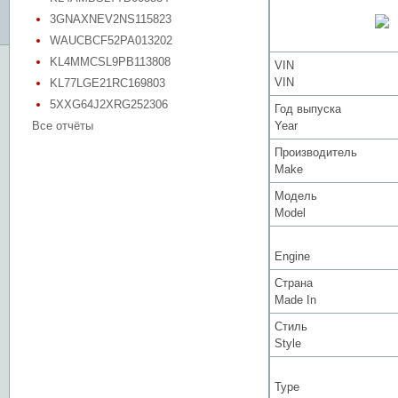
3GNAXNEV2NS115823
WAUCBCF52PA013202
KL4MMCSL9PB113808
VIN
VIN
KL77LGE21RC169803
5XXG64J2XRG252306
Год выпуска
Все отчёты
Year
Производитель
Make
Модель
Model
Engine
Страна
Made In
Стиль
Style
Type