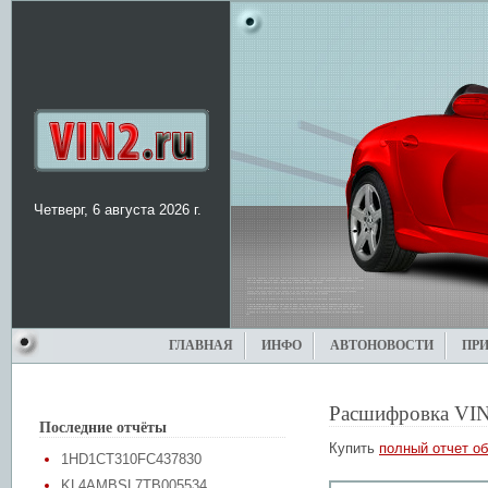
Четверг, 6 августа 2026 г.
ГЛАВНАЯ
ИНФО
АВТОНОВОСТИ
ПР
Расшифровка VIN
Последние отчёты
Купить
полный отчет об
1HD1CT310FC437830
KL4AMBSL7TB005534