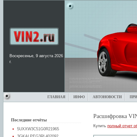
Воскресенье, 9 августа 2026
г.
ГЛАВНАЯ
ИНФО
АВТОНОВОСТИ
ПР
Расшифровка VI
Последние отчёты
Купить
полный отчет о
5UXXW3C51G0R21965
3GKALPEG3RL402092