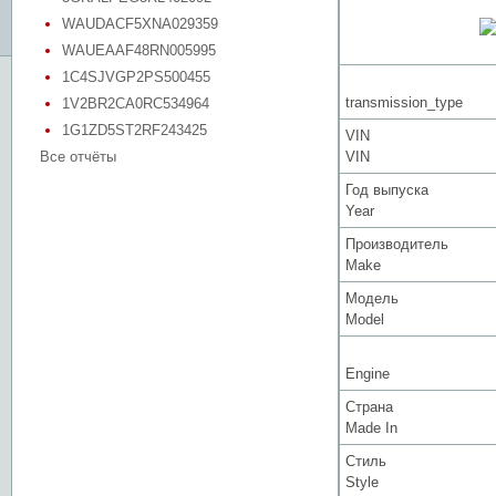
WAUDACF5XNA029359
WAUEAAF48RN005995
1C4SJVGP2PS500455
transmission_type
1V2BR2CA0RC534964
1G1ZD5ST2RF243425
VIN
Все отчёты
VIN
Год выпуска
Year
Производитель
Make
Модель
Model
Engine
Страна
Made In
Стиль
Style