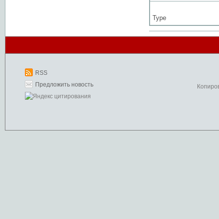
Type
RSS
Предложить новость
Копиро