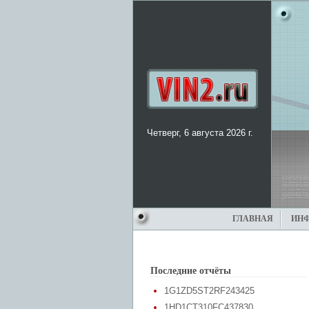
Четверг, 6 августа 2026 г.
ГЛАВНАЯ
ИН
Последние отчёты
1G1ZD5ST2RF243425
1HD1CT310FC437830