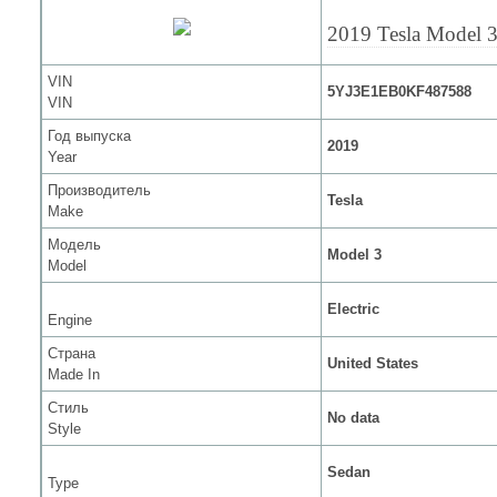
2019 Tesla Model 
VIN
5YJ3E1EB0KF487588
VIN
Год выпуска
2019
Year
Производитель
Tesla
Make
Модель
Model 3
Model
Electric
Engine
Страна
United States
Made In
Стиль
No data
Style
Sedan
Type