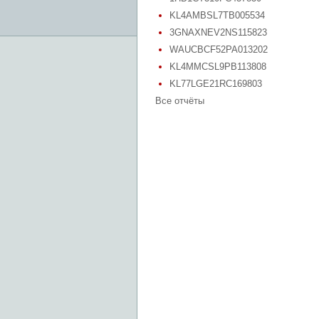
KL4AMBSL7TB005534
3GNAXNEV2NS115823
WAUCBCF52PA013202
KL4MMCSL9PB113808
KL77LGE21RC169803
Все отчёты