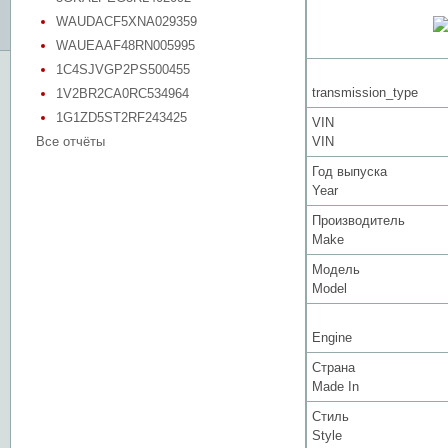
WAUDACF5XNA029359
WAUEAAF48RN005995
1C4SJVGP2PS500455
transmission_type
1V2BR2CA0RC534964
1G1ZD5ST2RF243425
VIN
Все отчёты
VIN
Год выпуска
Year
Производитель
Make
Модель
Model
Engine
Страна
Made In
Стиль
Style