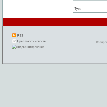
Type
RSS
Предложить новость
Копиро