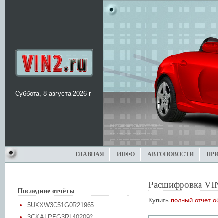
Суббота, 8 августа 2026 г.
ГЛАВНАЯ
ИНФО
АВТОНОВОСТИ
ПР
Расшифровка VI
Последние отчёты
Купить
полный отчет о
5UXXW3C51G0R21965
3GKALPEG3RL402092