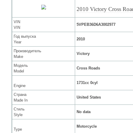
2010 Victory Cross Roa
VIN
5VPEB36D6A3002977
VIN
Год выпуска
2010
Year
Производитель
Victory
Make
Модель
Cross Roads
Model
1731cc 0cyl
Engine
Страна
United States
Made In
Стиль
No data
Style
Motorcycle
Type