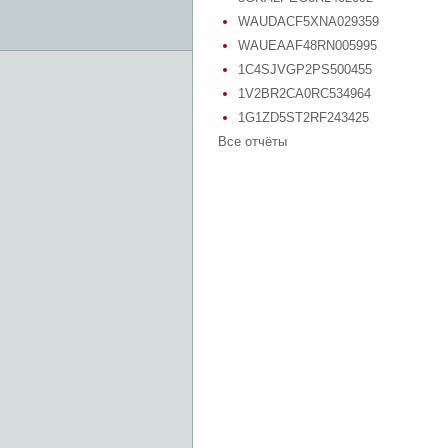
WAUDACF5XNA029359
WAUEAAF48RN005995
1C4SJVGP2PS500455
1V2BR2CA0RC534964
1G1ZD5ST2RF243425
Все отчёты