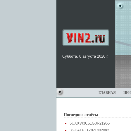
Суббота, 8 августа 2026 г.
ГЛАВНАЯ
ИН
Последние отчёты
5UXXW3C51G0R21965
3GKALPEG3RL402092