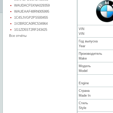
WAUDACF5XNA029359
WAUEAAF48RN005995
1C4SJVGP2PS500455
1V2BR2CA0RC534964
VIN
1G1ZD5ST2RF243425
VIN
Все отчёты
Год выпуска
Year
Производитель
Make
Модель
Model
Engine
Страна
Made In
Стиль
Style