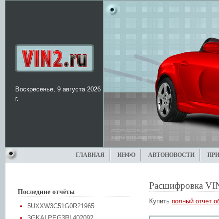
Воскресенье, 9 августа 2026
г.
ГЛАВНАЯ
ИНФО
АВТОНОВОСТИ
ПР
Расшифровка VI
Последние отчёты
Купить
полный отчет о
5UXXW3C51G0R21965
3GKALPEG3RL402092