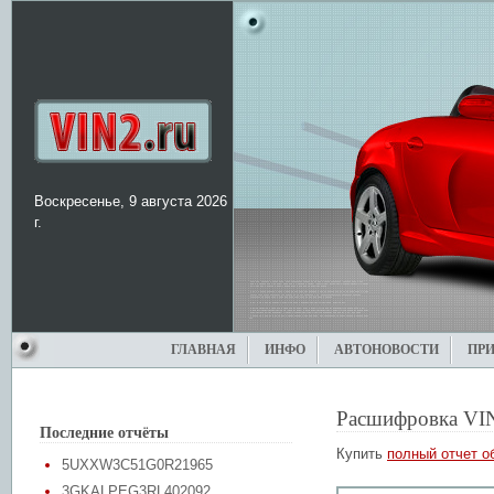
Воскресенье, 9 августа 2026
г.
ГЛАВНАЯ
ИНФО
АВТОНОВОСТИ
ПР
Расшифровка VI
Последние отчёты
Купить
полный отчет о
5UXXW3C51G0R21965
3GKALPEG3RL402092