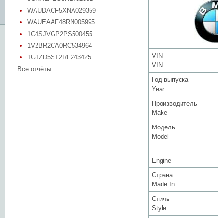
WAUDACF5XNA029359
WAUEAAF48RN005995
1C4SJVGP2PS500455
1V2BR2CA0RC534964
VIN
1G1ZD5ST2RF243425
VIN
Все отчёты
Год выпуска
Year
Производитель
Make
Модель
Model
Engine
Страна
Made In
Стиль
Style