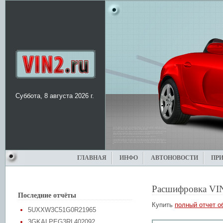
Суббота, 8 августа 2026 г.
ГЛАВНАЯ
ИНФО
АВТОНОВОСТИ
ПР
Расшифровка VI
Последние отчёты
Купить
полный отчет о
5UXXW3C51G0R21965
3GKALPEG3RL402092