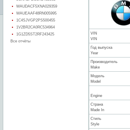
WAUDACF5XNA029359
WAUEAAF48RN005995
1C4SJVGP2PS500455
1V2BR2CA0RC534964
VIN
1G1ZD5ST2RF243425
VIN
Все отчёты
Год выпуска
Year
Производитель
Make
Модель
Model
Engine
Страна
Made In
Стиль
Style