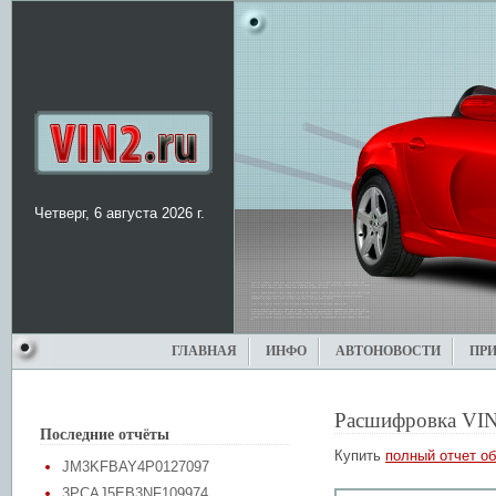
Четверг, 6 августа 2026 г.
ГЛАВНАЯ
ИНФО
АВТОНОВОСТИ
ПР
Расшифровка VIN
Последние отчёты
Купить
полный отчет об
JM3KFBAY4P0127097
3PCAJ5EB3NF109974