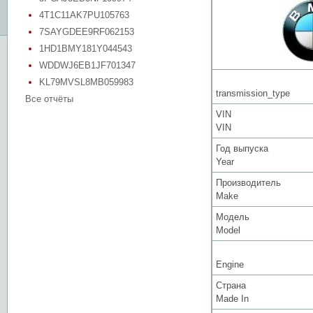
4T1C11AK7PU105763
7SAYGDEE9RF062153
1HD1BMY181Y044543
WDDWJ6EB1JF701347
KL79MVSL8MB059983
transmission_type
Все отчёты
VIN
VIN
Год выпуска
Year
Производитель
Make
Модель
Model
Engine
Страна
Made In