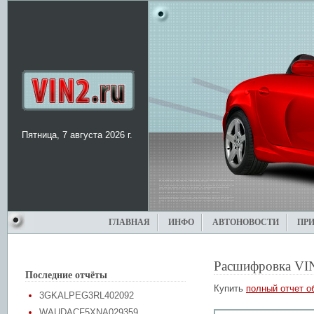
Пятница, 7 августа 2026 г.
ГЛАВНАЯ
ИНФО
АВТОНОВОСТИ
ПР
Расшифровка VI
Последние отчёты
Купить
полный отчет о
3GKALPEG3RL402092
WAUDACF5XNA029359