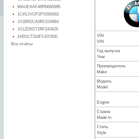
WAUEAAF48RN005995
1C4SJVGP2PS500455
1V2BR2CA0RC534964
1G1ZD5ST2RF243425
VIN
1HD1CT310FC437830
VIN
Все отчёты
Год выпуска
Year
Производитель
Make
Модель
Model
Engine
Страна
Made In
Стиль
Style