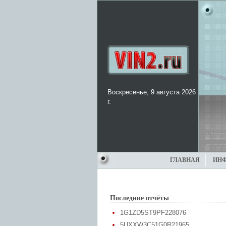
Воскресенье, 9 августа 2026
г.
ГЛАВНАЯ
ИН
Последние отчёты
1G1ZD5ST9PF228076
5UXXW3C51G0R21965