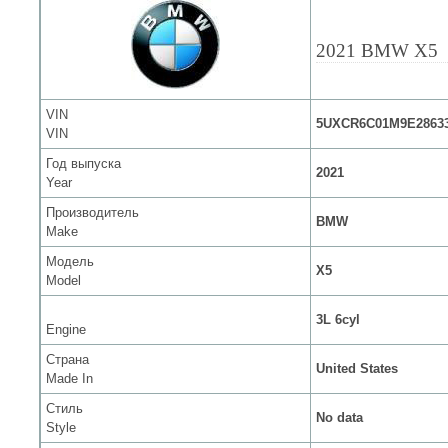
2021 BMW X5
VIN
5UXCR6C01M9E2863
VIN
Год выпуска
2021
Year
Производитель
BMW
Make
Модель
X5
Model
3L 6cyl
Engine
Страна
United States
Made In
Стиль
No data
Style