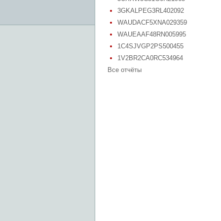
3GKALPEG3RL402092
WAUDACF5XNA029359
WAUEAAF48RN005995
1C4SJVGP2PS500455
1V2BR2CA0RC534964
Все отчёты