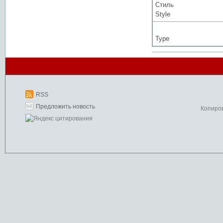
Стиль
Style
Type
RSS
Предложить новость
Копиро