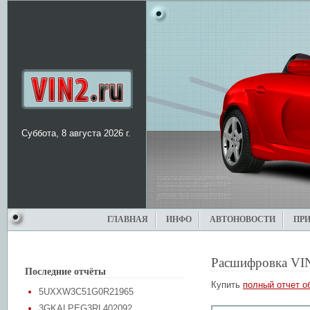
Суббота, 8 августа 2026 г.
ГЛАВНАЯ
ИНФО
АВТОНОВОСТИ
ПР
Расшифровка VI
Последние отчёты
Купить
полный отчет о
5UXXW3C51G0R21965
3GKALPEG3RL402092