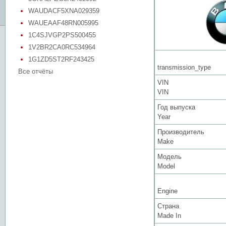
WAUDACF5XNA029359
WAUEAAF48RN005995
1C4SJVGP2PS500455
1V2BR2CA0RC534964
1G1ZD5ST2RF243425
transmission_type
Все отчёты
VIN
VIN
Год выпуска
Year
Производитель
Make
Модель
Model
Engine
Страна
Made In