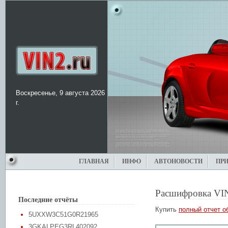
Воскресенье, 9 августа 2026
г.
ГЛАВНАЯ
ИНФО
АВТОНОВОСТИ
ПР
Расшифровка VI
Последние отчёты
Купить
полный отчет о
5UXXW3C51G0R21965
3GKALPEG3RL402092