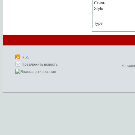
Стиль
Style
Type
RSS
Предложить новость
Копиро