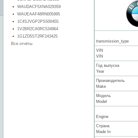
WAUDACF5XNA029359
WAUEAAF48RN005995
1C4SJVGP2PS500455
1V2BR2CA0RC534964
1G1ZD5ST2RF243425
transmission_type
Все отчёты
VIN
VIN
Год выпуска
Year
Производитель
Make
Модель
Model
Engine
Страна
Made In