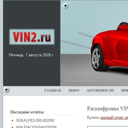
Пятница, 7 августа 2026 г.
ГЛАВНАЯ
ИНФО
АВТОНОВОСТИ
ПР
Расшифровка VI
Последние отчёты
Купить
полный отчет о
3GKALPEG3RL402092
WAUDACF5XNA029359