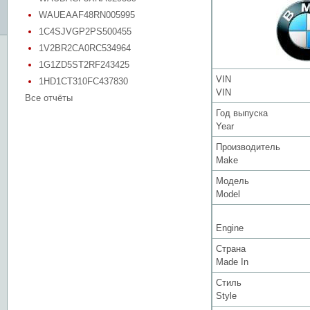
WAUEAAF48RN005995
1C4SJVGP2PS500455
1V2BR2CA0RC534964
1G1ZD5ST2RF243425
VIN
1HD1CT310FC437830
VIN
Все отчёты
Год выпуска
Year
Производитель
Make
Модель
Model
Engine
Страна
Made In
Стиль
Style