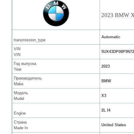
2023 BMW 
Automatic
transmission_type
VIN
5UX43DP08P9N72
VIN
Год выпуска
2023
Year
Производитель
BMW
Make
Модель
X3
Model
2L I4
Engine
Страна
United States
Made In