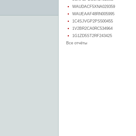
WAUDACF5XNA029359
WAUEAAF48RN005995
1C4SJVGP2PS500455
1V2BR2CA0RC534964
1G1ZD5ST2RF243425
Все отчёты