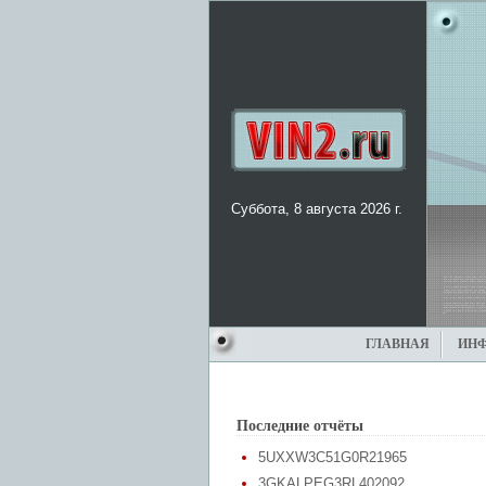
Суббота, 8 августа 2026 г.
ГЛАВНАЯ
ИН
Последние отчёты
5UXXW3C51G0R21965
3GKALPEG3RL402092