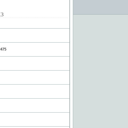
X3
475