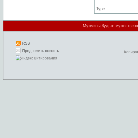
Type
Мужчины-будьте мужественн
RSS
Предложить новость
Копиро