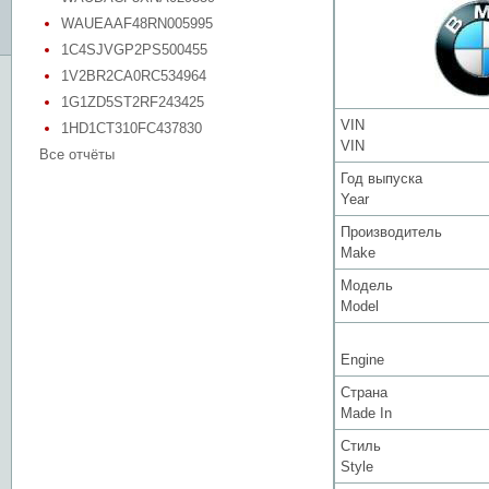
WAUEAAF48RN005995
1C4SJVGP2PS500455
1V2BR2CA0RC534964
1G1ZD5ST2RF243425
VIN
1HD1CT310FC437830
VIN
Все отчёты
Год выпуска
Year
Производитель
Make
Модель
Model
Engine
Страна
Made In
Стиль
Style