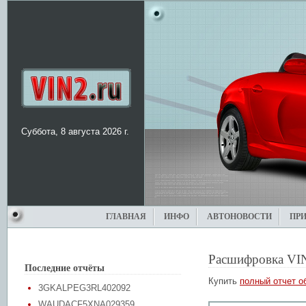
Суббота, 8 августа 2026 г.
ГЛАВНАЯ
ИНФО
АВТОНОВОСТИ
ПР
Расшифровка VI
Последние отчёты
Купить
полный отчет о
3GKALPEG3RL402092
WAUDACF5XNA029359