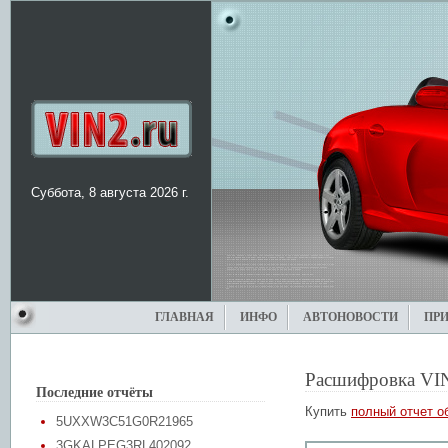
Суббота, 8 августа 2026 г.
ГЛАВНАЯ
ИНФО
АВТОНОВОСТИ
ПР
Расшифровка VI
Последние отчёты
Купить
полный отчет о
5UXXW3C51G0R21965
3GKALPEG3RL402092