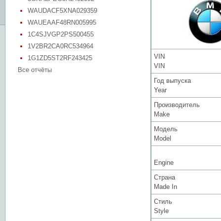
WAUDACF5XNA029359
WAUEAAF48RN005995
1C4SJVGP2PS500455
1V2BR2CA0RC534964
VIN
1G1ZD5ST2RF243425
VIN
Все отчёты
Год выпуска
Year
Производитель
Make
Модель
Model
Engine
Страна
Made In
Стиль
Style