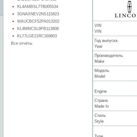
KL4AMBSL7TB005534
3GNAXNEV2NS115823
WAUCBCF52PA013202
VIN
KL4MMCSL9PB113808
VIN
KL77LGE21RC169803
Год выпуска
Все отчёты
Year
Производитель
Make
Модель
Model
Engine
Страна
Made In
Стиль
Style
Type