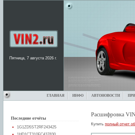
Пятница, 7 августа 2026 г.
ГЛАВНАЯ
ИНФО
АВТОНОВОСТИ
ПР
Расшифровка VIN
Последние отчёты
Купить
полный отчет об
1G1ZD5ST2RF243425
1HD1CT310FC437830