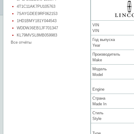
4T1C11AK7PU105763
7SAYGDEE9RF062153
1HD1BMY181Y044543
VIN
WDDWJ6EB1JF701347
VIN
KL79MVSL8MB059983
Год выпуска
Все отчёты
Year
Производитель
Make
Модель
Model
Engine
Страна
Made In
Стиль
Style
Type