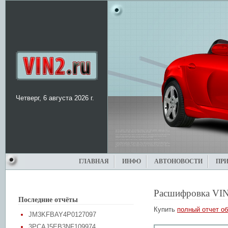
Четверг, 6 августа 2026 г.
ГЛАВНАЯ
ИНФО
АВТОНОВОСТИ
ПР
Расшифровка VIN
Последние отчёты
Купить
полный отчет об
JM3KFBAY4P0127097
3PCAJ5EB3NF109974