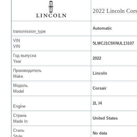
2022 Lincoln Cors
Automatic
transmission_type
VIN
5LMCJ1C9XNUL13107
VIN
Год выпуска
2022
Year
Производитель
Lincoln
Make
Модель
Corsair
Model
2L I4
Engine
Страна
United States
Made In
Стиль
No data
Style