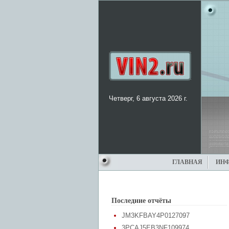
Четверг, 6 августа 2026 г.
ГЛАВНАЯ
ИН
Последние отчёты
JM3KFBAY4P0127097
3PCAJ5EB3NF109974