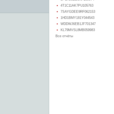
4T1C11AK7PU105763
7SAYGDEE9RF062153
1HD1BMY181Y044543
WDDWJ6EB1JF701347
KL79MVSL8MB059983
Все отчёты