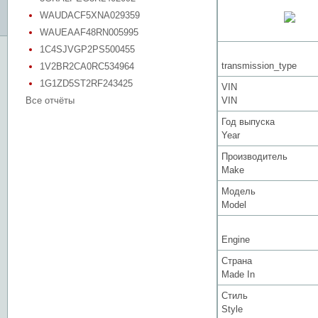
WAUDACF5XNA029359
WAUEAAF48RN005995
1C4SJVGP2PS500455
transmission_type
1V2BR2CA0RC534964
1G1ZD5ST2RF243425
VIN
Все отчёты
VIN
Год выпуска
Year
Производитель
Make
Модель
Model
Engine
Страна
Made In
Стиль
Style