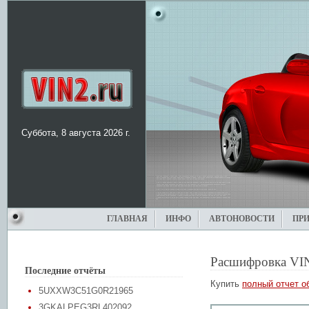
Суббота, 8 августа 2026 г.
ГЛАВНАЯ
ИНФО
АВТОНОВОСТИ
ПР
Расшифровка VI
Последние отчёты
Купить
полный отчет о
5UXXW3C51G0R21965
3GKALPEG3RL402092