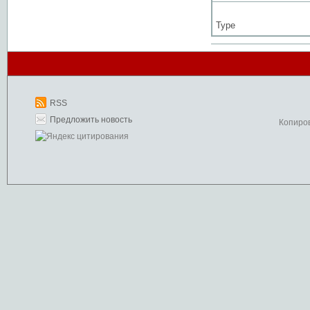
Type
RSS
Предложить новость
Копиро