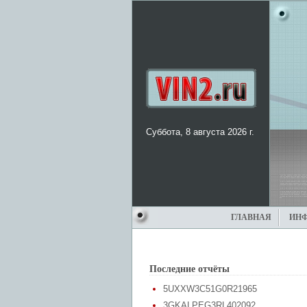
Суббота, 8 августа 2026 г.
ГЛАВНАЯ
ИН
Последние отчёты
5UXXW3C51G0R21965
3GKALPEG3RL402092