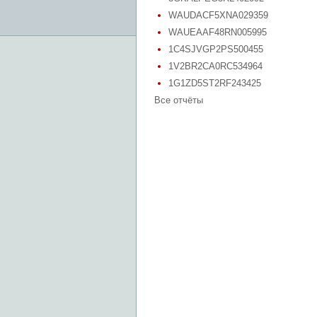
WAUDACF5XNA029359
WAUEAAF48RN005995
1C4SJVGP2PS500455
1V2BR2CA0RC534964
1G1ZD5ST2RF243425
Все отчёты