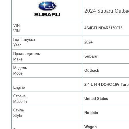
2024 Subaru Outba
VIN
4S4BTHND4R3130073
VIN
Год выпуска
2024
Year
Производитель
Subaru
Make
Модель
Outback
Model
2.4-L H-4 DOHC 16V Tur
Engine
Страна
United States
Made In
Стиль
No data
Style
Wagon