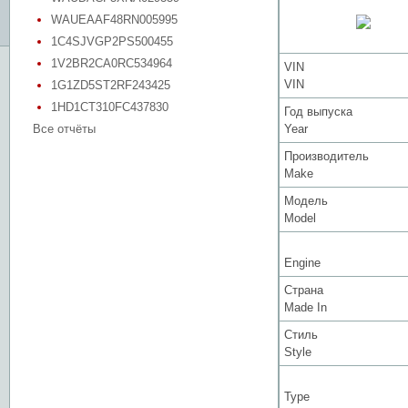
WAUEAAF48RN005995
1C4SJVGP2PS500455
1V2BR2CA0RC534964
VIN
VIN
1G1ZD5ST2RF243425
1HD1CT310FC437830
Год выпуска
Все отчёты
Year
Производитель
Make
Модель
Model
Engine
Страна
Made In
Стиль
Style
Type