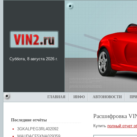
Суббота, 8 августа 2026 г.
ГЛАВНАЯ
ИНФО
АВТОНОВОСТИ
ПР
Расшифровка VI
Последние отчёты
Купить
полный отчет о
3GKALPEG3RL402092
WAUDACF5XNA029359