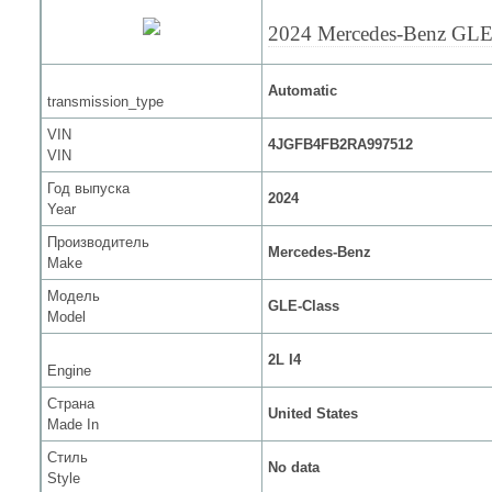
2024 Mercedes-Benz GLE
Automatic
transmission_type
VIN
4JGFB4FB2RA997512
VIN
Год выпуска
2024
Year
Производитель
Mercedes-Benz
Make
Модель
GLE-Class
Model
2L I4
Engine
Страна
United States
Made In
Стиль
No data
Style