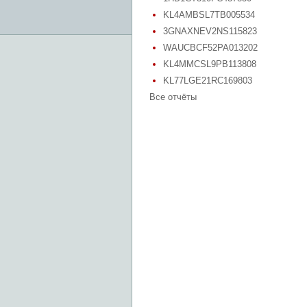
KL4AMBSL7TB005534
3GNAXNEV2NS115823
WAUCBCF52PA013202
KL4MMCSL9PB113808
KL77LGE21RC169803
Все отчёты