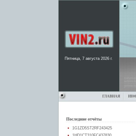
Пятница, 7 августа 2026 г.
ГЛАВНАЯ
ИН
Последние отчёты
1G1ZD5ST2RF243425
1HD1CT310FC437830