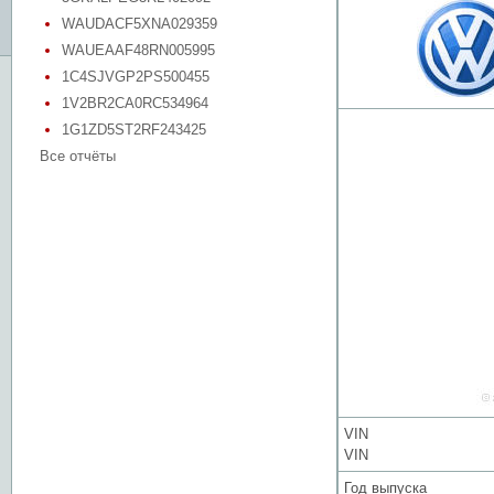
WAUDACF5XNA029359
WAUEAAF48RN005995
1C4SJVGP2PS500455
1V2BR2CA0RC534964
1G1ZD5ST2RF243425
Все отчёты
VIN
VIN
Год выпуска