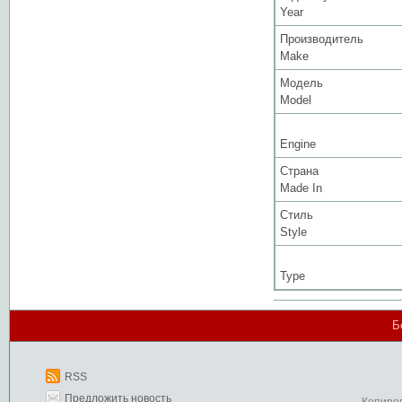
Year
Производитель
Make
Модель
Model
Engine
Страна
Made In
Стиль
Style
Type
Б
RSS
Предложить новость