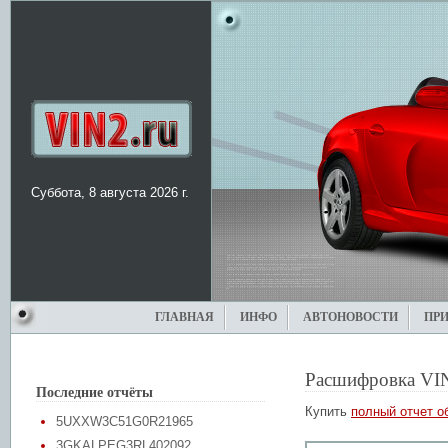
Суббота, 8 августа 2026 г.
ГЛАВНАЯ
ИНФО
АВТОНОВОСТИ
ПР
Расшифровка VI
Последние отчёты
Купить
полный отчет о
5UXXW3C51G0R21965
3GKALPEG3RL402092