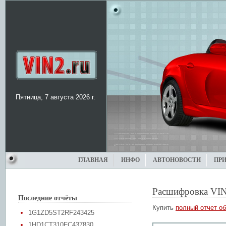
Пятница, 7 августа 2026 г.
ГЛАВНАЯ
ИНФО
АВТОНОВОСТИ
ПР
Расшифровка VIN
Последние отчёты
Купить
полный отчет об
1G1ZD5ST2RF243425
1HD1CT310FC437830