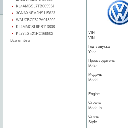
KL4AMBSL7TB005534
3GNAXNEV2NS115823
WAUCBCF52PA013202
KL4MMCSL9PB113808
VIN
KL77LGE21RC169803
VIN
Все отчёты
Год выпуска
Year
Производитель
Make
Модель
Model
Engine
Страна
Made In
Стиль
Style