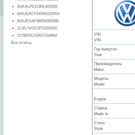
3GKALPEG3RL402092
WAUDACF5XNA029359
WAUEAAF48RN005995
1C4SJVGP2PS500455
VIN
1V2BR2CA0RC534964
VIN
Все отчёты
Год выпуска
Year
Производитель
Make
Модель
Model
Engine
Страна
Made In
Стиль
Style