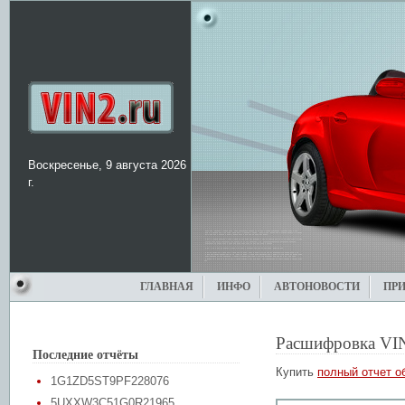
Воскресенье, 9 августа 2026
г.
ГЛАВНАЯ
ИНФО
АВТОНОВОСТИ
ПР
Расшифровка VI
Последние отчёты
Купить
полный отчет о
1G1ZD5ST9PF228076
5UXXW3C51G0R21965