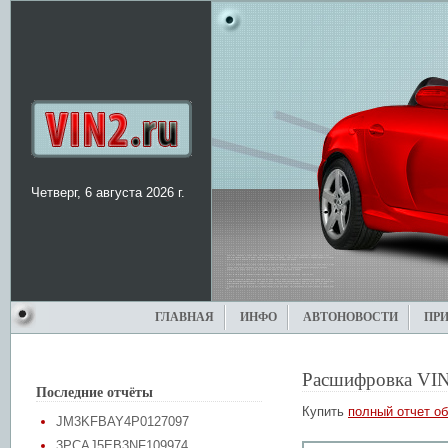
Четверг, 6 августа 2026 г.
ГЛАВНАЯ
ИНФО
АВТОНОВОСТИ
ПР
Расшифровка VIN
Последние отчёты
Купить
полный отчет об
JM3KFBAY4P0127097
3PCAJ5EB3NF109974