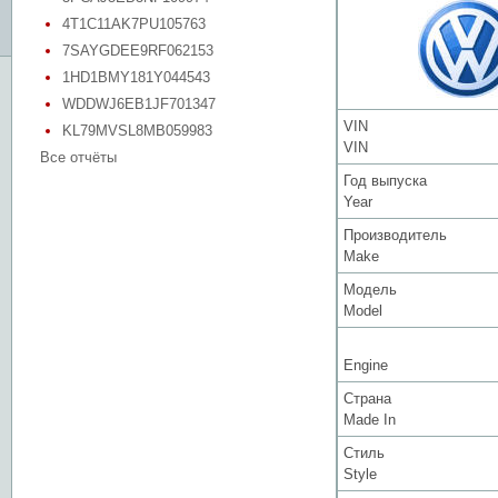
4T1C11AK7PU105763
7SAYGDEE9RF062153
1HD1BMY181Y044543
WDDWJ6EB1JF701347
VIN
KL79MVSL8MB059983
VIN
Все отчёты
Год выпуска
Year
Производитель
Make
Модель
Model
Engine
Страна
Made In
Стиль
Style