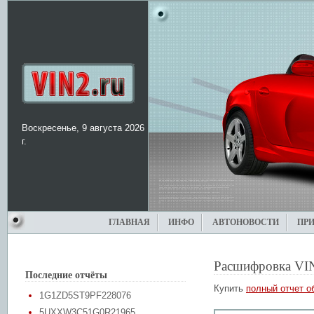
Воскресенье, 9 августа 2026
г.
ГЛАВНАЯ
ИНФО
АВТОНОВОСТИ
ПР
Расшифровка VI
Последние отчёты
Купить
полный отчет о
1G1ZD5ST9PF228076
5UXXW3C51G0R21965