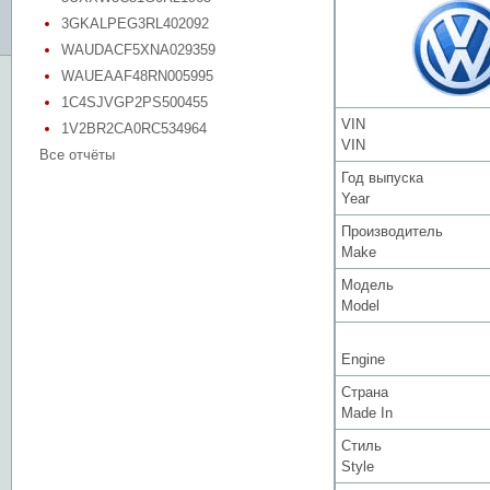
3GKALPEG3RL402092
WAUDACF5XNA029359
WAUEAAF48RN005995
1C4SJVGP2PS500455
VIN
1V2BR2CA0RC534964
VIN
Все отчёты
Год выпуска
Year
Производитель
Make
Модель
Model
Engine
Страна
Made In
Стиль
Style