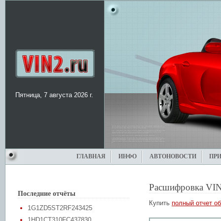
Пятница, 7 августа 2026 г.
ГЛАВНАЯ
ИНФО
АВТОНОВОСТИ
ПР
Расшифровка VIN
Последние отчёты
Купить
полный отчет об
1G1ZD5ST2RF243425
1HD1CT310FC437830