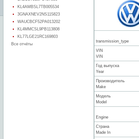
KL4AMBSL7TB005534
3GNAXNEV2NS115823
WAUCBCF52PA013202
KL4MMCSL9PB113808
KL77LGE21RC169803
transmission_type
Все отчёты
VIN
VIN
Год выпуска
Year
Производитель
Make
Модель
Model
Engine
Страна
Made In