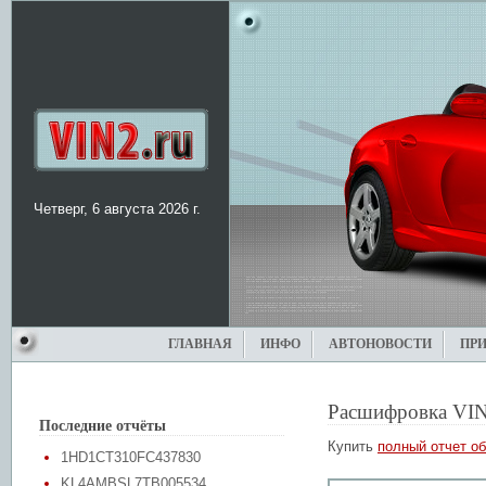
Четверг, 6 августа 2026 г.
ГЛАВНАЯ
ИНФО
АВТОНОВОСТИ
ПР
Расшифровка VIN
Последние отчёты
Купить
полный отчет об
1HD1CT310FC437830
KL4AMBSL7TB005534