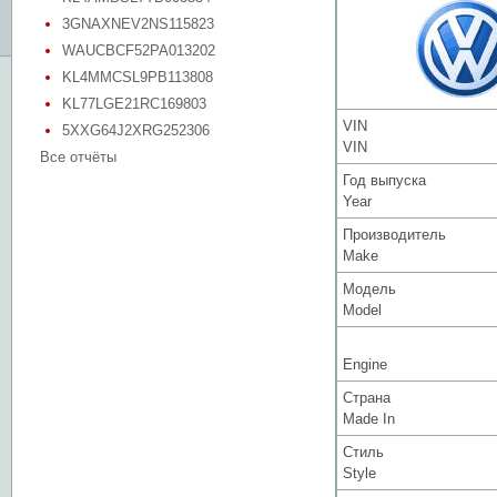
3GNAXNEV2NS115823
WAUCBCF52PA013202
KL4MMCSL9PB113808
KL77LGE21RC169803
VIN
5XXG64J2XRG252306
VIN
Все отчёты
Год выпуска
Year
Производитель
Make
Модель
Model
Engine
Страна
Made In
Стиль
Style