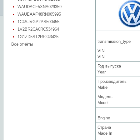
WAUDACF5XNA029359
WAUEAAF48RN005995
1C4SJVGP2PS500455
1V2BR2CA0RC534964
1G1ZD5ST2RF243425
transmission_type
Все отчёты
VIN
VIN
Год выпуска
Year
Производитель
Make
Модель
Model
Engine
Страна
Made In