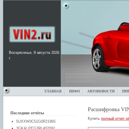
Воскресенье, 9 августа 2026
г.
ГЛАВНАЯ
ИНФО
АВТОНОВОСТИ
ПР
Расшифровка VI
Последние отчёты
Купить
полный отчет о
5UXXW3C51G0R21965
3GKALPEG3RL402092