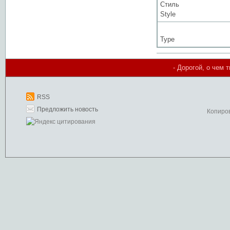
Стиль
Style
Type
- Дорогой, о чем 
RSS
Предложить новость
Копиро