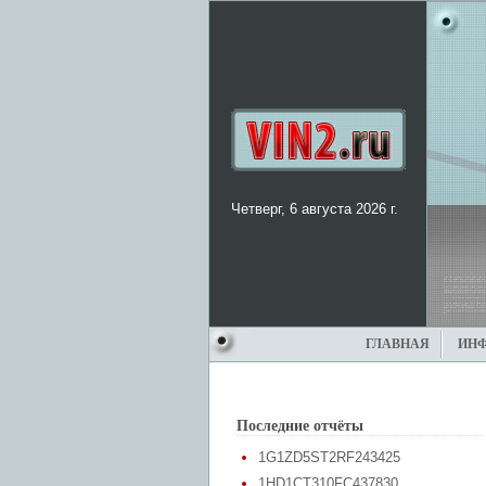
Четверг, 6 августа 2026 г.
ГЛАВНАЯ
ИН
Последние отчёты
1G1ZD5ST2RF243425
1HD1CT310FC437830