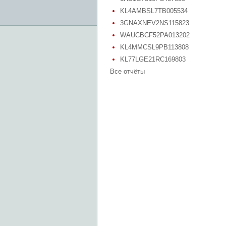
KL4AMBSL7TB005534
3GNAXNEV2NS115823
WAUCBCF52PA013202
KL4MMCSL9PB113808
KL77LGE21RC169803
Все отчёты