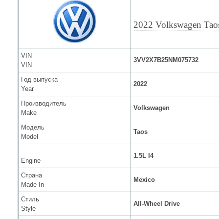
2022 Volkswagen Tao
VIN
3VV2X7B25NM075732
VIN
Год выпуска
2022
Year
Производитель
Volkswagen
Make
Модель
Taos
Model
1.5L I4
Engine
Страна
Mexico
Made In
Стиль
All-Wheel Drive
Style