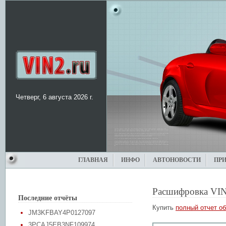
Четверг, 6 августа 2026 г.
ГЛАВНАЯ
ИНФО
АВТОНОВОСТИ
ПР
Расшифровка VIN
Последние отчёты
Купить
полный отчет об
JM3KFBAY4P0127097
3PCAJ5EB3NF109974