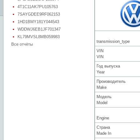
4T1C11AK7PU105763
7SAYGDEE9RF062153
1HD1BMY181Y044543
WDDWJ6EB1JF701347
KL79MVSL8MB059983
transmission_type
Все отчёты
VIN
VIN
Год выпуска
Year
Производитель
Make
Модель
Model
Engine
Страна
Made In