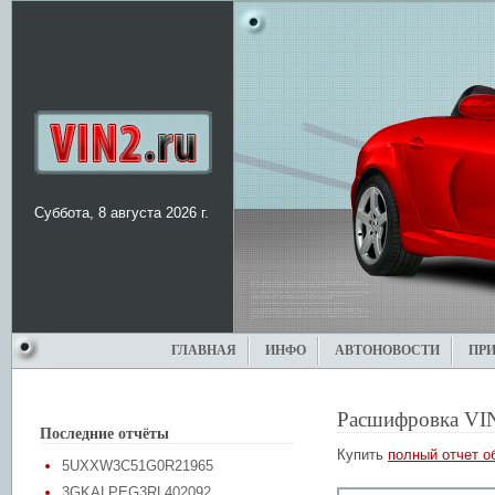
Суббота, 8 августа 2026 г.
ГЛАВНАЯ
ИНФО
АВТОНОВОСТИ
ПР
Расшифровка VI
Последние отчёты
Купить
полный отчет о
5UXXW3C51G0R21965
3GKALPEG3RL402092