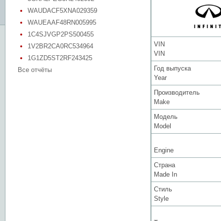
WAUDACF5XNA029359
WAUEAAF48RN005995
1C4SJVGP2PS500455
VIN
1V2BR2CA0RC534964
VIN
1G1ZD5ST2RF243425
Год выпуска
Все отчёты
Year
Производитель
Make
Модель
Model
Engine
Страна
Made In
Стиль
Style