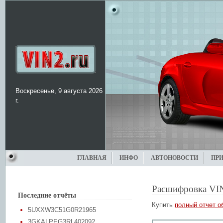
Воскресенье, 9 августа 2026
г.
ГЛАВНАЯ
ИНФО
АВТОНОВОСТИ
ПР
Расшифровка VI
Последние отчёты
Купить
полный отчет о
5UXXW3C51G0R21965
3GKALPEG3RL402092