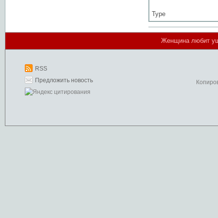
Type
Женщина любит уша
RSS
Предложить новость
Копиро