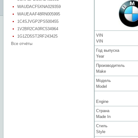
WAUDACF5XNA029359
WAUEAAF48RN005995
1C4SJVGP2PS500455
1V2BR2CA0RC534964
VIN
1G1ZD5ST2RF243425
VIN
Все отчёты
Год выпуска
Year
Производитель
Make
Модель
Model
Engine
Страна
Made In
Стиль
Style