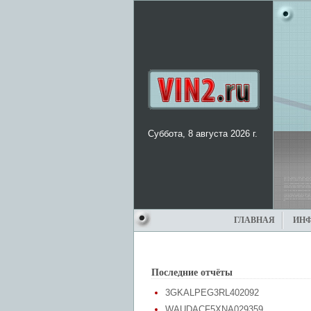
Суббота, 8 августа 2026 г.
ГЛАВНАЯ
ИН
Последние отчёты
3GKALPEG3RL402092
WAUDACF5XNA029359