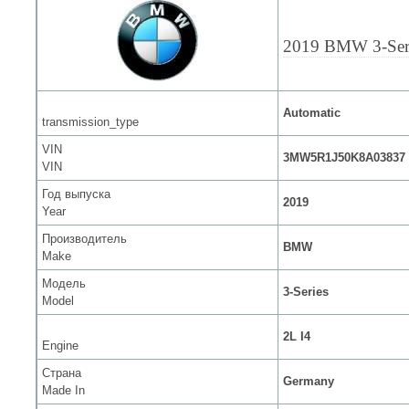
2019 BMW 3-Ser
Automatic
transmission_type
VIN
3MW5R1J50K8A03837
VIN
Год выпуска
2019
Year
Производитель
BMW
Make
Модель
3-Series
Model
2L I4
Engine
Страна
Germany
Made In