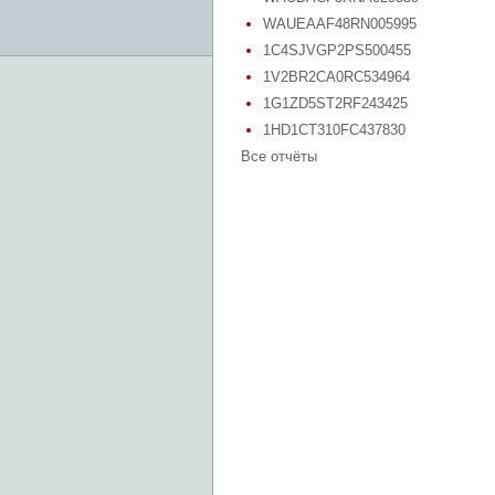
WAUEAAF48RN005995
1C4SJVGP2PS500455
1V2BR2CA0RC534964
1G1ZD5ST2RF243425
1HD1CT310FC437830
Все отчёты