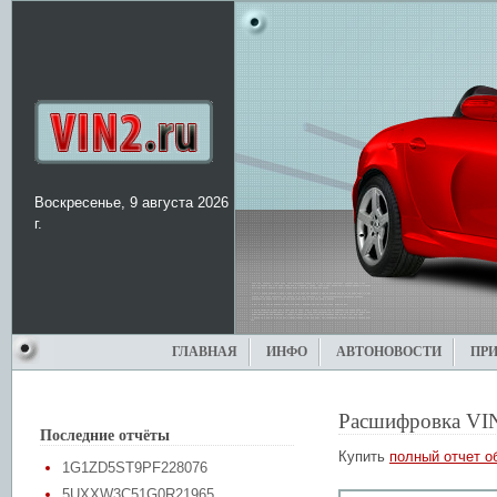
Воскресенье, 9 августа 2026
г.
ГЛАВНАЯ
ИНФО
АВТОНОВОСТИ
ПР
Расшифровка VI
Последние отчёты
Купить
полный отчет о
1G1ZD5ST9PF228076
5UXXW3C51G0R21965