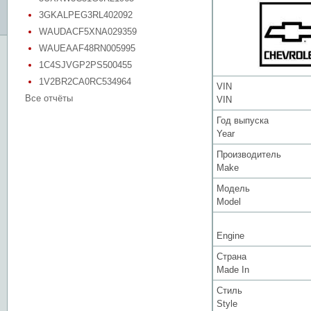
3GKALPEG3RL402092
WAUDACF5XNA029359
WAUEAAF48RN005995
1C4SJVGP2PS500455
1V2BR2CA0RC534964
VIN
Все отчёты
VIN
Год выпуска
Year
Производитель
Make
Модель
Model
Engine
Страна
Made In
Стиль
Style