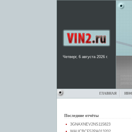
Четверг, 6 августа 2026 г.
ГЛАВНАЯ
ИН
Последние отчёты
3GNAXNEV2NS115823
WAUCBCF52PA013202