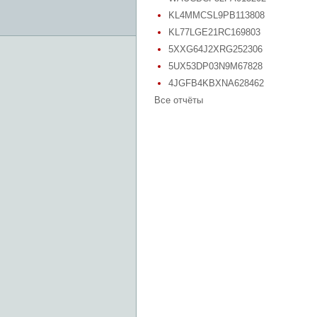
KL4MMCSL9PB113808
KL77LGE21RC169803
5XXG64J2XRG252306
5UX53DP03N9M67828
4JGFB4KBXNA628462
Все отчёты