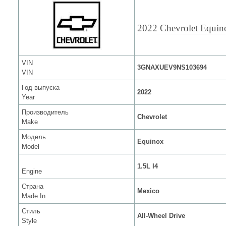
2022 Chevrolet Equin
VIN
3GNAXUEV9NS103694
VIN
Год выпуска
2022
Year
Производитель
Chevrolet
Make
Модель
Equinox
Model
1.5L I4
Engine
Страна
Mexico
Made In
Стиль
All-Wheel Drive
Style