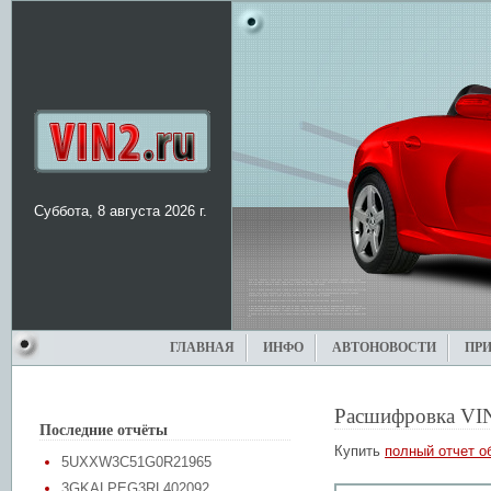
Суббота, 8 августа 2026 г.
ГЛАВНАЯ
ИНФО
АВТОНОВОСТИ
ПР
Расшифровка VI
Последние отчёты
Купить
полный отчет о
5UXXW3C51G0R21965
3GKALPEG3RL402092