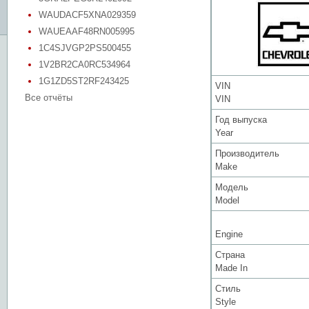
WAUDACF5XNA029359
WAUEAAF48RN005995
1C4SJVGP2PS500455
1V2BR2CA0RC534964
1G1ZD5ST2RF243425
VIN
Все отчёты
VIN
Год выпуска
Year
Производитель
Make
Модель
Model
Engine
Страна
Made In
Стиль
Style