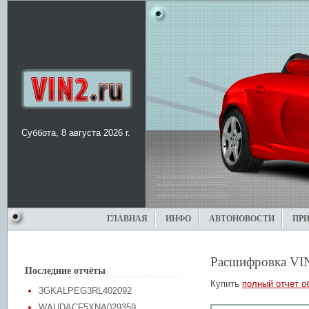
Суббота, 8 августа 2026 г.
ГЛАВНАЯ
ИНФО
АВТОНОВОСТИ
ПР
Расшифровка VI
Последние отчёты
Купить
полный отчет о
3GKALPEG3RL402092
WAUDACF5XNA029359