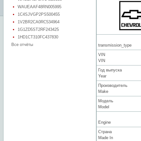
WAUEAAF48RN005995
1C4SJVGP2PS500455
1V2BR2CA0RC534964
1G1ZD5ST2RF243425
1HD1CT310FC437830
Все отчёты
transmission_type
VIN
VIN
Год выпуска
Year
Производитель
Make
Модель
Model
Engine
Страна
Made In