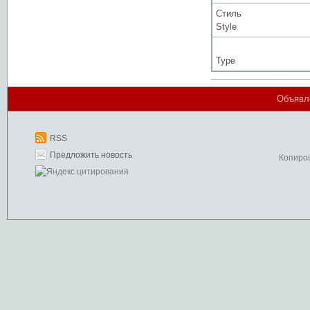
Стиль
Style
Type
Объявле
RSS
Предложить новость
Копиро