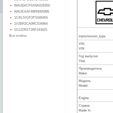
WAUDACF5XNA029359
WAUEAAF48RN005995
1C4SJVGP2PS500455
1V2BR2CA0RC534964
1G1ZD5ST2RF243425
Все отчёты
transmission_type
VIN
VIN
Год выпуска
Year
Производитель
Make
Модель
Model
Engine
Страна
Made In