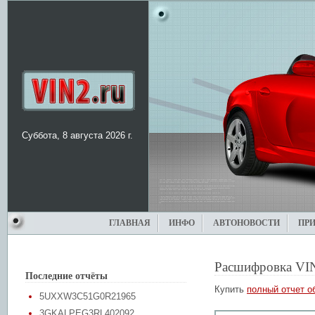
Суббота, 8 августа 2026 г.
ГЛАВНАЯ
ИНФО
АВТОНОВОСТИ
ПР
Расшифровка VI
Последние отчёты
Купить
полный отчет о
5UXXW3C51G0R21965
3GKALPEG3RL402092