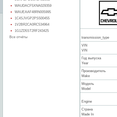
WAUDACF5XNA029359
WAUEAAF48RN005995
1C4SJVGP2PS500455
1V2BR2CA0RC534964
1G1ZD5ST2RF243425
Все отчёты
transmission_type
VIN
VIN
Год выпуска
Year
Производитель
Make
Модель
Model
Engine
Страна
Made In