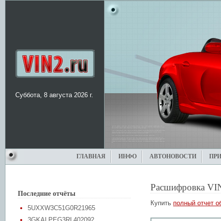
Суббота, 8 августа 2026 г.
ГЛАВНАЯ
ИНФО
АВТОНОВОСТИ
ПР
Расшифровка VI
Последние отчёты
Купить
полный отчет о
5UXXW3C51G0R21965
3GKALPEG3RL402092