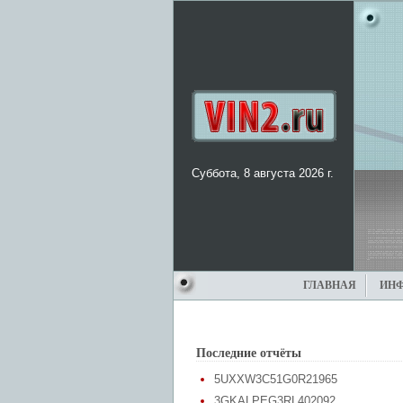
Суббота, 8 августа 2026 г.
ГЛАВНАЯ
ИН
Последние отчёты
5UXXW3C51G0R21965
3GKALPEG3RL402092