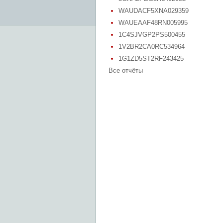
WAUDACF5XNA029359
WAUEAAF48RN005995
1C4SJVGP2PS500455
1V2BR2CA0RC534964
1G1ZD5ST2RF243425
Все отчёты