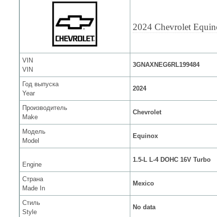
2024 Chevrolet Equi
VIN
3GNAXNEG6RL199484
VIN
Год выпуска
2024
Year
Производитель
Chevrolet
Make
Модель
Equinox
Model
1.5-L L-4 DOHC 16V Turbo
Engine
Страна
Mexico
Made In
Стиль
No data
Style