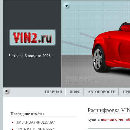
Четверг, 6 августа 2026 г.
ГЛАВНАЯ
ИНФО
АВТОНОВОСТИ
ПР
Расшифровка VIN
Последние отчёты
Купить
полный отчет об
JM3KFBAY4P0127097
3PCAJ5EB3NF109974