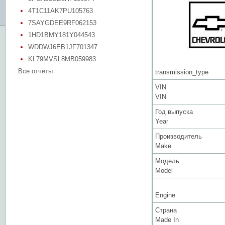
4T1C11AK7PU105763
7SAYGDEE9RF062153
1HD1BMY181Y044543
WDDWJ6EB1JF701347
KL79MVSL8MB059983
Все отчёты
transmission_type
VIN
VIN
Год выпуска
Year
Производитель
Make
Модель
Model
Engine
Страна
Made In