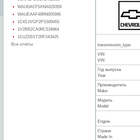
WAUDACF5XNA029359
WAUEAAF48RN005995
1C4SJVGP2PS500455
1V2BR2CA0RC534964
1G1ZD5ST2RF243425
Все отчёты
transmission_type
VIN
VIN
Год выпуска
Year
Производитель
Make
Модель
Model
Engine
Страна
Made In