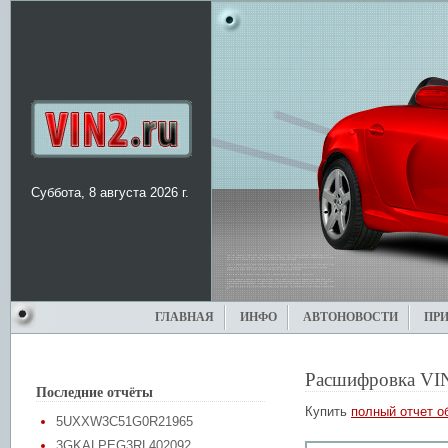
Суббота, 8 августа 2026 г.
ГЛАВНАЯ
ИНФО
АВТОНОВОСТИ
ПР
Расшифровка VI
Последние отчёты
Купить
полный отчет о
5UXXW3C51G0R21965
3GKALPEG3RL402092