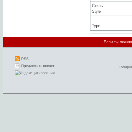
Стиль
Style
Type
Если ты любовь
RSS
Предложить новость
Копиро