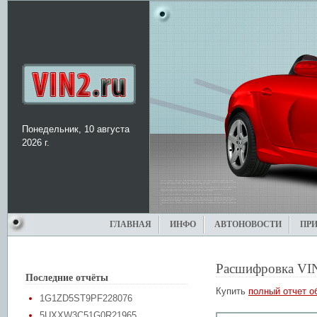
Понедельник, 10 августа
2026 г.
ГЛАВНАЯ
ИНФО
АВТОНОВОСТИ
ПР
Расшифровка VI
Последние отчёты
Купить
полный отчет о
1G1ZD5ST9PF228076
5UXXW3C51G0R21965