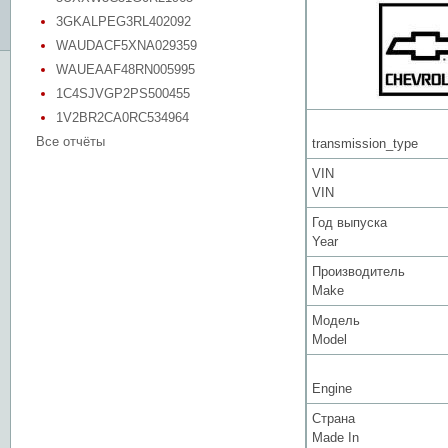
3GKALPEG3RL402092
WAUDACF5XNA029359
WAUEAAF48RN005995
1C4SJVGP2PS500455
1V2BR2CA0RC534964
Все отчёты
transmission_type
VIN
VIN
Год выпуска
Year
Производитель
Make
Модель
Model
Engine
Страна
Made In