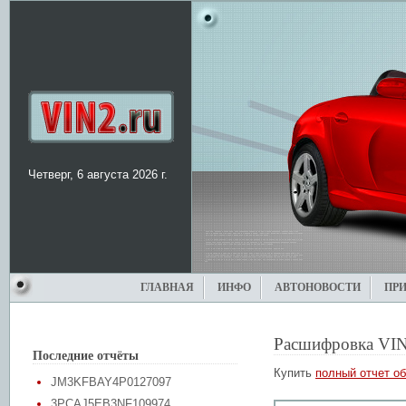
Четверг, 6 августа 2026 г.
ГЛАВНАЯ
ИНФО
АВТОНОВОСТИ
ПР
Расшифровка VIN
Последние отчёты
Купить
полный отчет об
JM3KFBAY4P0127097
3PCAJ5EB3NF109974