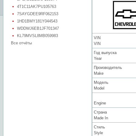
4T1C11AK7PU105763
7SAYGDEE9RF062153
1HD1BMY181Y044543
WDDWJ6EB1JF701347
KL79MVSL8MB059983
VIN
Все отчёты
VIN
Год выпуска
Year
Производитель
Make
Модель
Model
Engine
Страна
Made In
Стиль
Style