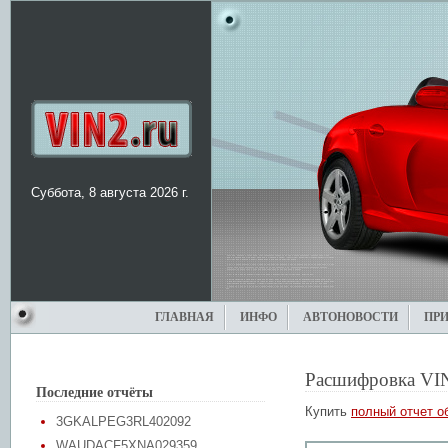
Суббота, 8 августа 2026 г.
ГЛАВНАЯ
ИНФО
АВТОНОВОСТИ
ПР
Расшифровка VI
Последние отчёты
Купить
полный отчет о
3GKALPEG3RL402092
WAUDACF5XNA029359