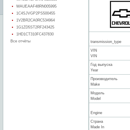
WAUEAAF48RN005995
1C4SJVGP2PS500455
1V2BR2CA0RC534964
1G1ZD5ST2RF243425
1HD1CT310FC437830
Все отчёты
transmission_type
VIN
VIN
Год выпуска
Year
Производитель
Make
Модель
Model
Engine
Страна
Made In