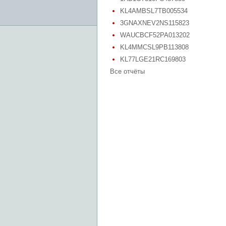
KL4AMBSL7TB005534
3GNAXNEV2NS115823
WAUCBCF52PA013202
KL4MMCSL9PB113808
KL77LGE21RC169803
Все отчёты