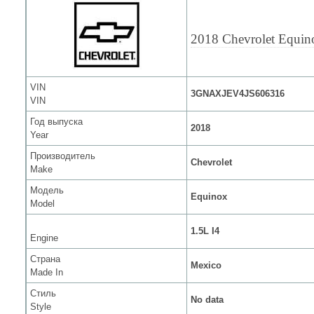
2018 Chevrolet Equin
VIN
3GNAXJEV4JS606316
VIN
Год выпуска
2018
Year
Производитель
Chevrolet
Make
Модель
Equinox
Model
1.5L I4
Engine
Страна
Mexico
Made In
Стиль
No data
Style