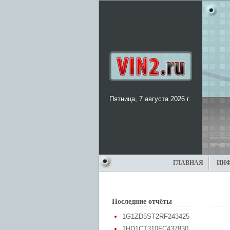
Пятница, 7 августа 2026 г.
ГЛАВНАЯ
ИН
Последние отчёты
1G1ZD5ST2RF243425
1HD1CT310FC437830